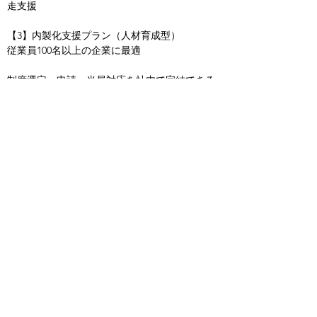
走支援
【3】内製化支援プラン（人材育成型）
従業員100名以上の企業に最適
制度選定・申請・当局対応を社内で完結できる
人材と環境を育成
外注依存から脱却し、制度活用を企業の力に変
える
■ 導入実績と安心の支援体制
年間支援実績：4,000件以上
特許取得済の進捗管理システムを中核に据え、
申請遅延や情報の行き違いを防止
■ プラットフォームURL
詳細はこちら：